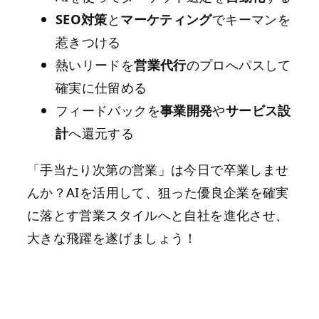
SEO対策
と
マーケティング
でキーマンを
惹きつける
熱いリードを
営業代行
のプロへパスして
確実に仕留める
フィードバックを
事業開発
や
サービス設
計
へ還元する
「手当たり次第の営業」は今日で卒業しませ
んか？AIを活用して、狙った優良企業を確実
に落とす営業スタイルへと自社を進化させ、
大きな飛躍を遂げましょう！