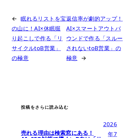
←
眠れるリストを宝
返信率が劇的アップ！
の山に！AI×休眠掘
AI×スマートアウトバ
り起こしで作る「リ
ウンドで作る「スルー
サイクルtoB営業」
されないtoB営業」の
の極意
極意
→
投稿をさらに読み込む
2026
売れる理由は検索窓にある！
年7