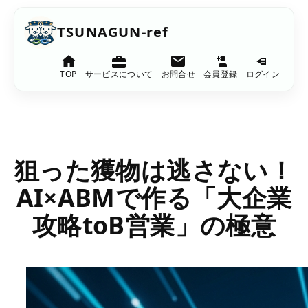
内
TSUNAGUN-ref
容
を
TOP
サービスについて
お問合せ
会員登録
ログイン
ス
キ
ッ
プ
狙った獲物は逃さない！
AI×ABMで作る「大企業
攻略toB営業」の極意