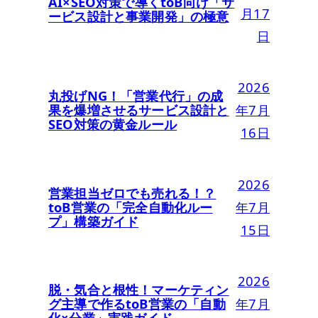
AI×SEO対策で導くtoB向け「サ
月17
ービス設計と事業開発」の極意
日
2026
丸投げNG！「営業代行」の成
果を爆増させるサービス設計と
年7月
SEO対策の黄金ルール
16日
2026
営業担当ゼロでも売れる！？
toB営業の「完全自動化ルー
年7月
プ」構築ガイド
15日
2026
脱・気合と根性！マーケティン
グ主導で作るtoB営業の「自動
年7月
化×分業」実践ガイド