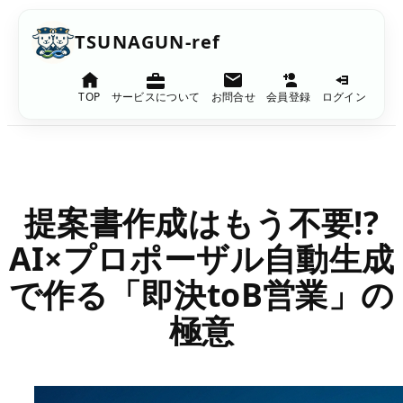
内
TSUNAGUN-ref
容
を
TOP
サービスについて
お問合せ
会員登録
ログイン
ス
キ
ッ
プ
提案書作成はもう不要!?
AI×プロポーザル自動生成
で作る「即決toB営業」の
極意