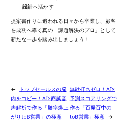
設計
へ活かす
提案書作りに追われる日々から卒業し、顧客
を成功へ導く真の「課題解決のプロ」として
新たな一歩を踏み出しましょう！
←
トップセールスの脳
無駄打ちゼロ！AI×
内をコピー！AI×商談音
予測スコアリングで
声解析で作る「勝率爆上
作る「百発百中の
がりtoB営業」の極意
toB営業」極意
→