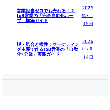
2026
営業担当ゼロでも売れる！？
toB営業の「完全自動化ルー
年7月
プ」構築ガイド
15日
2026
脱・気合と根性！マーケティン
グ主導で作るtoB営業の「自動
年7月
化×分業」実践ガイド
14日