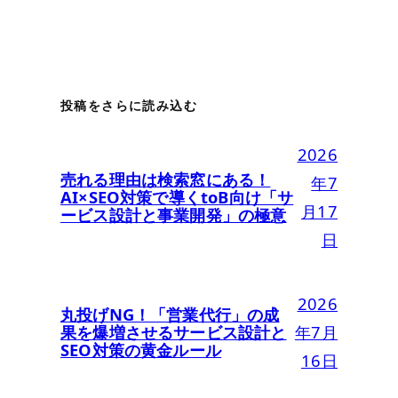
投稿をさらに読み込む
2026
売れる理由は検索窓にある！
年7
AI×SEO対策で導くtoB向け「サ
月17
ービス設計と事業開発」の極意
日
2026
丸投げNG！「営業代行」の成
果を爆増させるサービス設計と
年7月
SEO対策の黄金ルール
16日