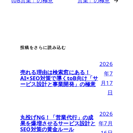
toB営業」の極意
営業」の極意
→
投稿をさらに読み込む
2026
売れる理由は検索窓にある！
年7
AI×SEO対策で導くtoB向け「サ
月17
ービス設計と事業開発」の極意
日
2026
丸投げNG！「営業代行」の成
果を爆増させるサービス設計と
年7月
SEO対策の黄金ルール
16日