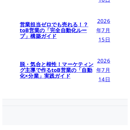
2026
営業担当ゼロでも売れる！？
toB営業の「完全自動化ルー
年7月
プ」構築ガイド
15日
2026
脱・気合と根性！マーケティン
グ主導で作るtoB営業の「自動
年7月
化×分業」実践ガイド
14日