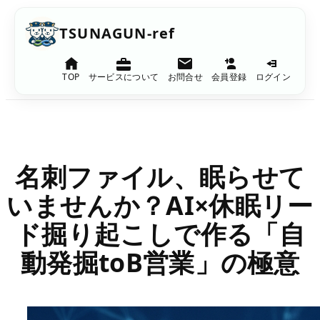
内
TSUNAGUN-ref
容
を
TOP
サービスについて
お問合せ
会員登録
ログイン
ス
キ
ッ
プ
名刺ファイル、眠らせて
いませんか？AI×休眠リー
ド掘り起こしで作る「自
動発掘toB営業」の極意