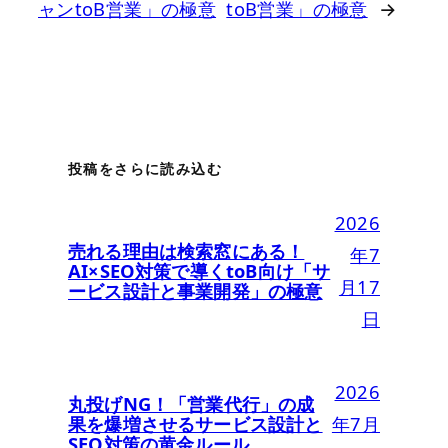
ャンtoB営業」の極意
toB営業」の極意
→
投稿をさらに読み込む
2026
売れる理由は検索窓にある！
年7
AI×SEO対策で導くtoB向け「サ
月17
ービス設計と事業開発」の極意
日
2026
丸投げNG！「営業代行」の成
果を爆増させるサービス設計と
年7月
SEO対策の黄金ルール