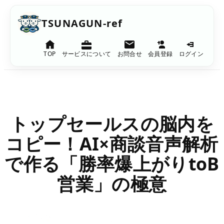
内
TSUNAGUN-ref
容
を
TOP
サービスについて
お問合せ
会員登録
ログイン
ス
キ
ッ
プ
トップセールスの脳内を
コピー！AI×商談音声解析
で作る「勝率爆上がりtoB
営業」の極意