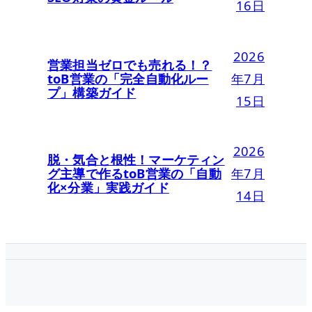
16日
2026
営業担当ゼロでも売れる！？
toB営業の「完全自動化ルー
年7月
プ」構築ガイド
15日
2026
脱・気合と根性！マーケティン
グ主導で作るtoB営業の「自動
年7月
化×分業」実践ガイド
14日