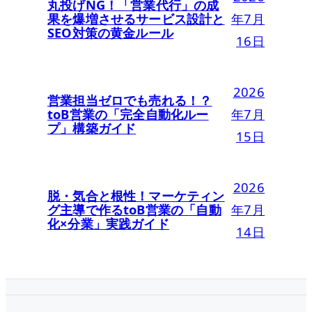
丸投げNG！「営業代行」の成
果を爆増させるサービス設計と
年7月
SEO対策の黄金ルール
16日
2026
営業担当ゼロでも売れる！？
toB営業の「完全自動化ルー
年7月
プ」構築ガイド
15日
2026
脱・気合と根性！マーケティン
グ主導で作るtoB営業の「自動
年7月
化×分業」実践ガイド
14日