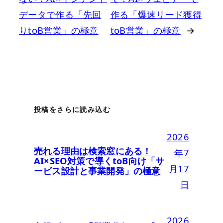
データで作る「先回
作る「爆速リード獲得
りtoB営業」の極意
toB営業」の極意
→
投稿をさらに読み込む
2026
売れる理由は検索窓にある！
年7
AI×SEO対策で導くtoB向け「サ
月17
ービス設計と事業開発」の極意
日
2026