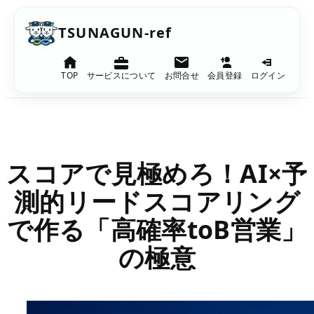
内
TSUNAGUN-ref
容
を
TOP
サービスについて
お問合せ
会員登録
ログイン
ス
キ
ッ
プ
スコアで見極めろ！AI×予
測的リードスコアリング
で作る「高確率toB営業」
の極意